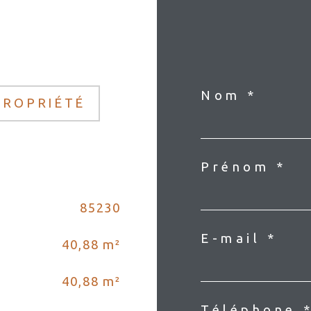
Nom *
PROPRIÉTÉ
Prénom *
85230
E-mail *
40,88 m²
40,88 m²
Téléphone 