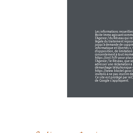
Les informations recueillies
Boite Immo agissant comme 
l'Agence / du Réseau qui r
légale du traitement repose
jusqu'à demande de suppres
informatique et libertés », 
d’opposition, de limitation
consentement à tout moment
https://cnil.fr/fr pour plus
l'Agence / le Réseau, que v
adresser une réclamation à 
démarchage téléphonique « B
https://www.bloctel.gouv.f
invitons à ne pas inscrire 
Ce site est protégé par r
de Google s'appliquent.