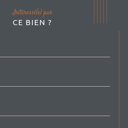
Intéressé(e) par
CE BIEN ?
*