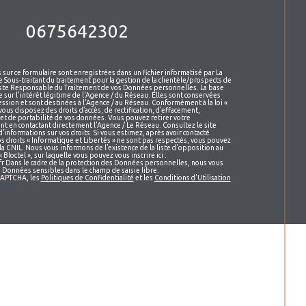
0675642302
 sur ce formulaire sont enregistrées dans un fichier informatisé par La
Sous-traitant du traitement pour la gestion de la clientèle/prospects de
este Responsable du Traitement de vos Données personnelles. La base
 sur l'intérêt légitime de l'Agence / du Réseau. Elles sont conservées
sion et sont destinées à l'Agence / au Réseau. Conformément à la loi «
vous disposez des droits d’accès, de rectification, d’effacement,
 et de portabilité de vos données. Vous pouvez retirer votre
 en contactant directement l’Agence / Le Réseau. Consultez le site
 d’informations sur vos droits. Si vous estimez, après avoir contacté
os droits « Informatique et Libertés » ne sont pas respectés, vous pouvez
la CNIL. Nous vous informons de l’existence de la liste d'opposition au
loctel », sur laquelle vous pouvez vous inscrire ici :
r Dans le cadre de la protection des Données personnelles, nous vous
de Données sensibles dans le champ de saisie libre.
eCAPTCHA, les
Politiques de Confidentialité
et les
Conditions d'Utilisation