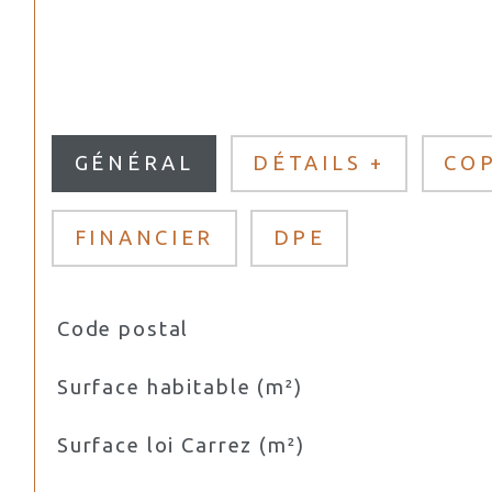
GÉNÉRAL
DÉTAILS +
CO
FINANCIER
DPE
Code postal
TRAD_SIROCCO_Caracteristique
Valeurs
Surface habitable (m²)
Surface loi Carrez (m²)