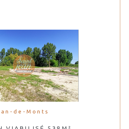
ean-de-Monts
N VIABILISÉ 538M²