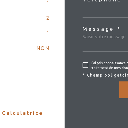
1
2
Message *
1
NON
J'ai pris connaissance 
traitement de mes don
* Champ obligatoi
Calculatrice