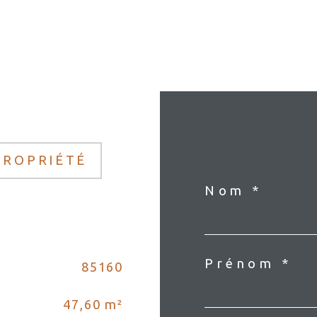
PROPRIÉTÉ
Nom *
Prénom *
85160
47,60 m²