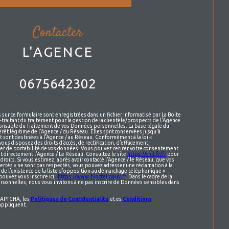
contacter
L'AGENCE
0675642302
s sur ce formulaire sont enregistrées dans un fichier informatisé par La Boite
raitant du traitement pour la gestion de la clientèle/prospects de l'Agence
onsable du Traitement de vos Données personnelles. La base légale du
érêt légitime de l'Agence / du Réseau. Elles sont conservées jusqu'à
sont destinées à l'Agence / au Réseau. Conformément à la loi «
vous disposez des droits d’accès, de rectification, d’effacement,
n et de portabilité de vos données. Vous pouvez retirer votre consentement
t directement l’Agence / Le Réseau. Consultez le site
https://cnil.fr/fr
pour
droits. Si vous estimez, après avoir contacté l'Agence / le Réseau, que vos
bertés » ne sont pas respectés, vous pouvez adresser une réclamation à la
de l’existence de la liste d'opposition au démarchage téléphonique «
pouvez vous inscrire ici :
https://www.bloctel.gouv.fr
. Dans le cadre de la
sonnelles, nous vous invitons à ne pas inscrire de Données sensibles dans
eCAPTCHA, les
Politiques de Confidentialité
et es
Conditions
appliquent.