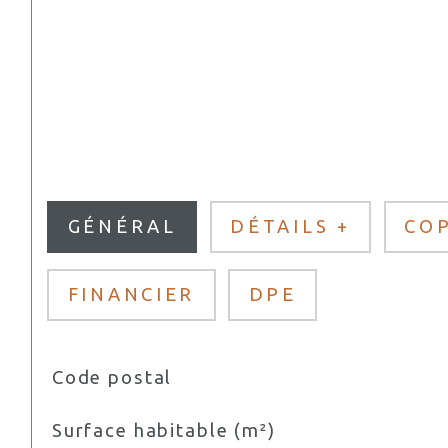
GÉNÉRAL
DÉTAILS +
CO
FINANCIER
DPE
Code postal
TRAD_SIROCCO_Caracteristique
Valeurs
Surface habitable (m²)