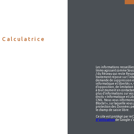
Calculatrice
Les informations recueillie
Immo agissant comme Sous-t
/ du Réseau qui reste Resp
traitement repose sur l'int
demande de suppression et 
informatique et libertés », 
d’opposition, de limitatio
à tout moment en contactan
plus d’informations sur vos 
droits « Informatique et Li
CNIL. Nous vous informons 
Bloctel », sur laquelle vous 
protection des Données per
le champ de saisie libre.
Ce site est protégé par r
d'utilisation
de Google s'