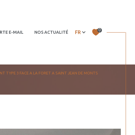
0
Langue
FR
RTE E-MAIL
NOS ACTUALITÉS
 – murs
Autres
T TYPE 3 FACE A LA FORET A SAINT JEAN DE MONTS