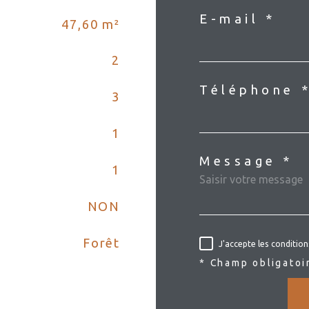
E-mail *
47,60 m²
2
Téléphone 
3
1
Message *
1
NON
Forêt
J'accepte les condition
* Champ obligatoi