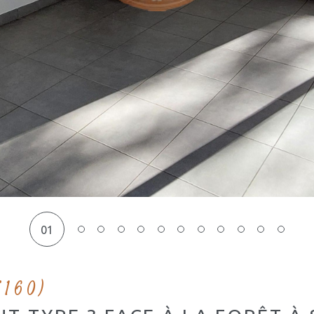
01
5160)