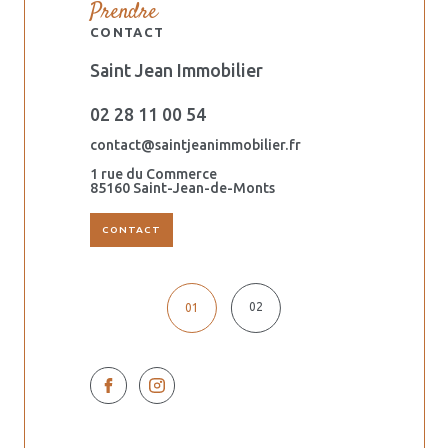
Prendre
CONTACT
Saint Jean Immobilier
Orouët Imm
02 28 11 00 54
02 51 59 6
.fr
contact@saintjeanimmobilier.fr
dalila@saintj
1 rue du Commerce
44 ter avenu
s
85160 Saint-Jean-de-Monts
85160 Saint-
CONTACT
02
01