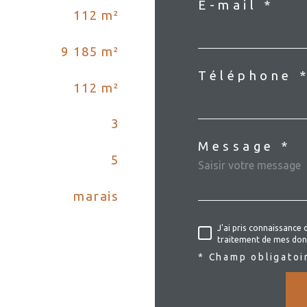
E-mail *
112 m²
9 185 m²
Téléphone 
112 m²
3
Message *
5
marais
J'ai pris connaissance 
traitement de mes don
* Champ obligatoi