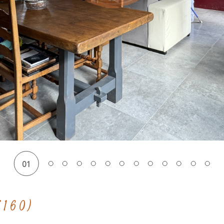
01
5160)