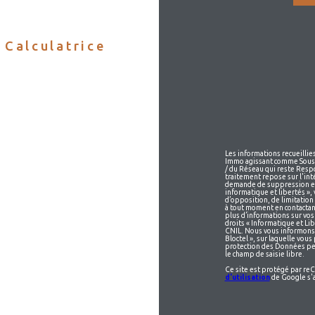
Calculatrice
Les informations recueillie
Immo agissant comme Sous-t
/ du Réseau qui reste Resp
traitement repose sur l'int
demande de suppression et 
informatique et libertés », 
d’opposition, de limitatio
à tout moment en contactan
plus d’informations sur vos 
droits « Informatique et Li
CNIL. Nous vous informons 
Bloctel », sur laquelle vous 
protection des Données per
le champ de saisie libre.
Ce site est protégé par r
d'utilisation
de Google s'