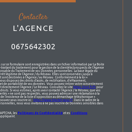
contacter
L'AGENCE
0675642302
s sur ce formulaire sont enregistrées dans un fichier informatisé par La Boite
raitant du traitement pour la gestion de la clientèle/prospects de l'Agence
onsable du Traitement de vos Données personnelles. La base légale du
érêt légitime de l'Agence / du Réseau. Elles sont conservées jusqu'à
sont destinées à l'Agence / au Réseau. Conformément à la loi «
vous disposez des droits d’accès, de rectification, d’effacement,
n et de portabilité de vos données. Vous pouvez retirer votre consentement
t directement l’Agence / Le Réseau. Consultez le site
https://cnil.fr/fr
pour
droits. Si vous estimez, après avoir contacté l'Agence / le Réseau, que vos
bertés » ne sont pas respectés, vous pouvez adresser une réclamation à la
de l’existence de la liste d'opposition au démarchage téléphonique «
pouvez vous inscrire ici :
https://www.bloctel.gouv.fr
. Dans le cadre de la
sonnelles, nous vous invitons à ne pas inscrire de Données sensibles dans
eCAPTCHA, les
Politiques de Confidentialité
et es
Conditions
appliquent.