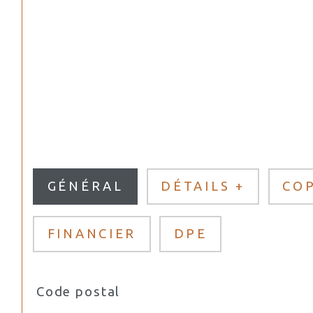
GÉNÉRAL
DÉTAILS +
CO
FINANCIER
DPE
Code postal
TRAD_SIROCCO_Caracteristique
Valeurs