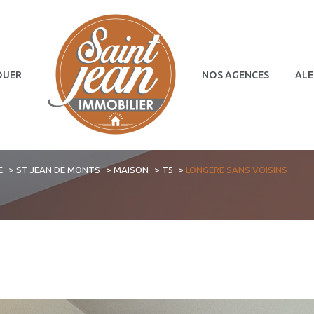
OUER
NOS AGENCES
ALE
Terrains
Commerces
E
ST JEAN DE MONTS
MAISON
T5
LONGERE SANS VOISINS