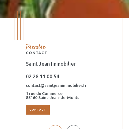
Prendre
CONTACT
Saint Jean Immobilier
Orouët Imm
02 28 11 00 54
02 51 59 6
.fr
contact@saintjeanimmobilier.fr
dalila@saintj
1 rue du Commerce
44 ter avenu
s
85160 Saint-Jean-de-Monts
85160 Saint-
CONTACT