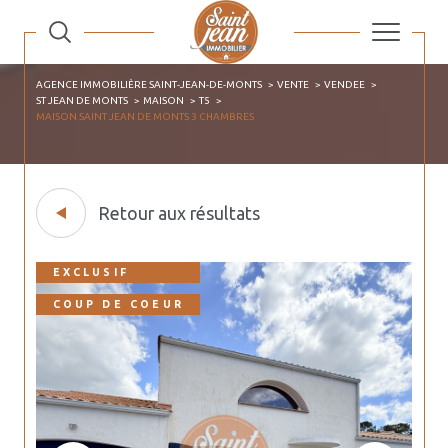
AGENCE IMMOBILIÈRE SAINT-JEAN-DE-MONTS
VENTE
VENDEE
ST JEAN DE MONTS
MAISON
T5
MAISON SAINT JEAN DE MONTS 3 CHAMBRES
Retour aux résultats
EXCLUSIF
COUP DE COEUR