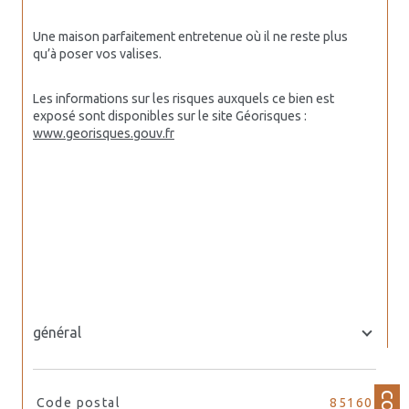
Une maison parfaitement entretenue où il ne reste plus 
qu’à poser vos valises.
Les informations sur les risques auxquels ce bien est 
exposé sont disponibles sur le site Géorisques : 
www.georisques.gouv.fr
général
TRAD_SIROCCO_Caracteristique
Valeurs
Code postal
85160