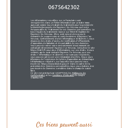
0675642302
Les informations recueillies sur ce formulaire sont
enregistrées dans un fichier informatisé par La Boite Immo
agissant comme Sous-traitant du traitement pour la gestion de
la clientèle/prospects de l'Agence / du Réseau qui reste
Responsable du Traitement de vos Données personnelles. La
base légale du traitement repose sur l'intérêt légitime de
l'Agence / du Réseau. Elles sont conservées jusqu'à
demande de suppression et sont destinées à l'Agence / au
Réseau. Conformément à la loi « informatique et libertés », vous
disposez des droits d’accès, de rectification, d’effacement,
d’opposition, de limitation et de portabilité de vos données.
Vous pouvez retirer votre consentement à tout moment en
contactant directement l’Agence / Le Réseau. Consultez le site
https://cnil.fr/fr pour plus d’informations sur vos droits. Si vous
estimez, après avoir contacté l'Agence / le Réseau, que vos
droits « Informatique et Libertés » ne sont pas respectés,
vous pouvez adresser une réclamation à la CNIL. Nous vous
informons de l’existence de la liste d'opposition au démarchage
téléphonique « Bloctel », sur laquelle vous pouvez vous
inscrire ici : https://www.bloctel.gouv.fr Dans le cadre de la
protection des Données personnelles, nous vous invitons à ne
pas inscrire de Données sensibles dans le champ de saisie
libre.
Ce site est protégé par reCAPTCHA, les
Politiques de
Confidentialité
et les
Conditions d'Utilisation
de Google
s'appliquent.
Ces biens peuvent aussi