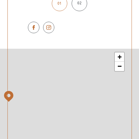
02
01
+
−