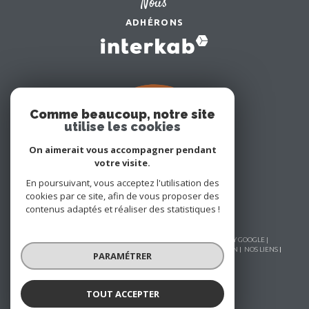
Nous
ADHÉRONS
Comme beaucoup, notre site
utilise les cookies
On aimerait vous accompagner pendant
votre visite.
En poursuivant, vous acceptez l'utilisation des
cookies par ce site, afin de vous proposer des
contenus adaptés et réaliser des statistiques !
© 2026 | TOUS DROITS RÉSERVÉS | TRADUCTION POWERED BY GOOGLE |
NOS HONORAIRES
PLAN DU SITE
MENTIONS LÉGALES
ADMIN
NOS LIENS
PARAMÉTRER
POLITIQUE RGPD
COOKIES
TOUT ACCEPTER