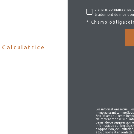
J'ai pris connaissance 
traitement de mes don
* Champ obligatoi
Calculatrice
Les informations recueillie
Immo agissant comme Sous-t
/ du Réseau qui reste Resp
traitement repose sur l'int
demande de suppression et 
informatique et libertés », 
d’opposition, de limitatio
à tout moment en contactan