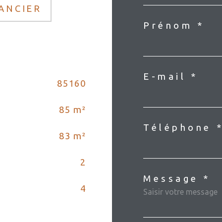
NANCIER
Prénom *
E-mail *
85160
85 m²
Téléphone 
83 m²
2
Message *
4