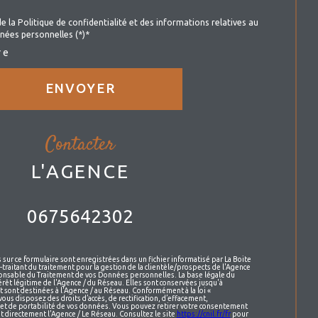
de la Politique de confidentialité et des informations relatives au
nées personnelles (*)*
re
ENVOYER
contacter
L'AGENCE
0675642302
s sur ce formulaire sont enregistrées dans un fichier informatisé par La Boite
raitant du traitement pour la gestion de la clientèle/prospects de l'Agence
onsable du Traitement de vos Données personnelles. La base légale du
érêt légitime de l'Agence / du Réseau. Elles sont conservées jusqu'à
sont destinées à l'Agence / au Réseau. Conformément à la loi «
vous disposez des droits d’accès, de rectification, d’effacement,
n et de portabilité de vos données. Vous pouvez retirer votre consentement
t directement l’Agence / Le Réseau. Consultez le site
https://cnil.fr/fr
pour