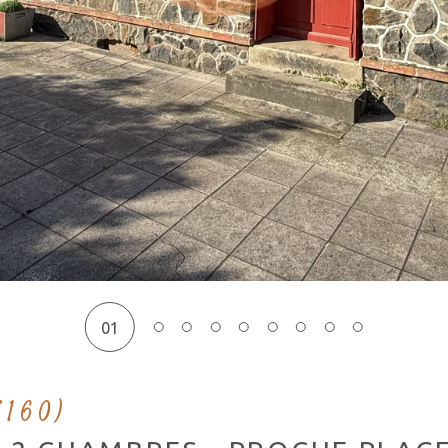
01
5160)